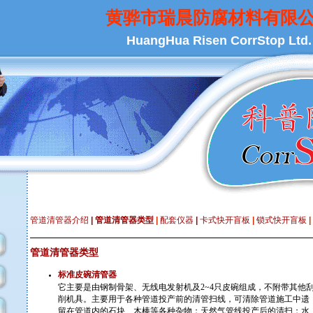
黄骅市瑞晨防腐材料有限
HuangHua Risen CorrStop Ltd.
管道清管器介绍
|
管道清管器类型
|
配套仪器
|
卡式快开盲板
|
锁式快开盲板
|
管道清管器类型
标准皮碗清管器
它主要是由钢制骨架、无线电发射机及2~4只皮碗组成，不附带其他
削机具。主要用于各种管道投产前的清管扫线，可清除管道施工中遗
留在管道内的石块、木棒等各种杂物；天然气管线投产后的清扫；水