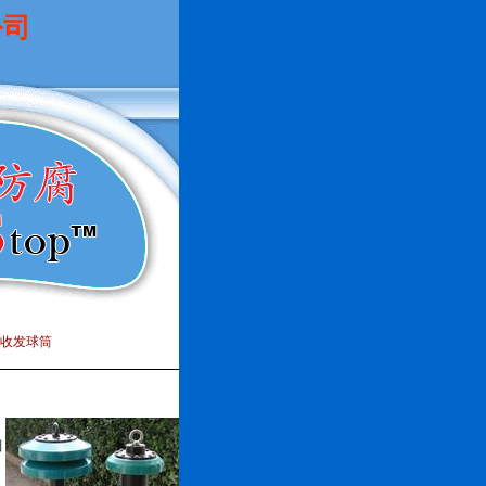
公司
收发球筒
刮