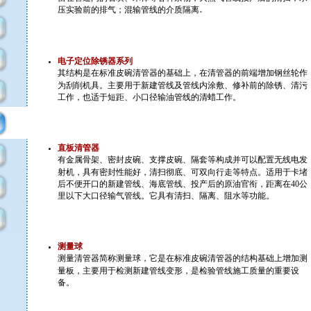
压实验前的排气；混输管线的介质隔离
。
电子定位除锈器系列
其结构是在标准皮碗清管器的基础上，在清管器的前端增加钢丝轮作
为刮削机具。主要用于新建管线及管线内涂敷、修补前的除锈、清污
工作，也适于短距、小口径输油管线的清蜡工作。
直板清管器
有金属骨架、密封皮碗、支撑皮碗、隔套等构成并可以配置无线电发
射机，具有密封性能好，清扫彻底、可双向行走等特点。适用于卡堵
后不便开口的新建管线、海底管线、投产后的原油官衔，距离在40公
里以下大口径输气管线。它具有清扫、隔离、阻水等功能。
测量球
测量清管器简称测量球，它是在标准皮碗清管器的结构基础上增加测
量板，主要用于检测新建管线变形，是检验管线施工质量的重要设
备。