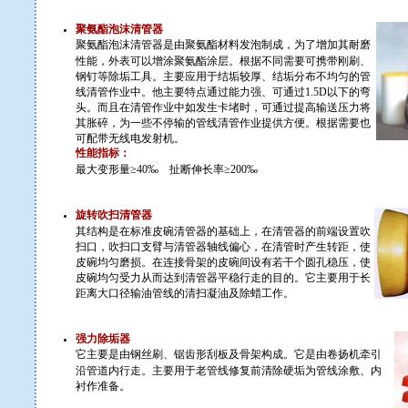
聚氨酯泡沫清管器
聚氨酯泡沫清管器是由聚氨酯材料发泡制成，为了增加其耐磨
性能，外表可以增涂聚氨酯涂层。根据不同需要可携带刚刷、
钢钉等除垢工具。主要应用于结垢较厚、结垢分布不均匀的管
线清管作业中。他主要特点通过能力强、可通过1.5D以下的弯
头。而且在清管作业中如发生卡堵时，可通过提高输送压力将
其胀碎，为一些不停输的管线清管作业提供方便。根据需要也
可配带无线电发射机。
性能指标：
最大变形量≥40‰ 扯断伸长率≥200‰
旋转吹扫清管器
其结构是在标准皮碗清管器的基础上，在清管器的前端设置吹
扫口，吹扫口支臂与清管器轴线偏心，在清管时产生转距，使
皮碗均匀磨损。在连接骨架的皮碗间设有若干个圆孔稳压，使
皮碗均匀受力从而达到清管器平稳行走的目的。它主要用于长
距离大口径输油管线的清扫凝油及除蜡工作。
强力除垢器
它主要是由钢丝刷、锯齿形刮板及骨架构成。它是由卷扬机牵引
沿管道内行走。主要用于老管线修复前清除硬垢为管线涂敷、内
衬作准备。